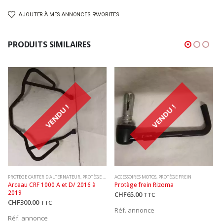
AJOUTER À MES ANNONCES FAVORITES
PRODUITS SIMILAIRES
VENDU !
VENDU !
PROTÈGE CARTER D'ALTERNATEUR
,
PROTÈGE CARTER D'EMBRAYAGE
ACCESSOIRES MOTOS
,
ACCESSOIRES MOTOS
,
PROTÈGE FREIN
Arceau CRF 1000 A et D/ 2016 à 
Protège frein Rizoma
2019
CHF
65.00
TTC
CHF
300.00
TTC
Réf. annonce
Réf. annonce