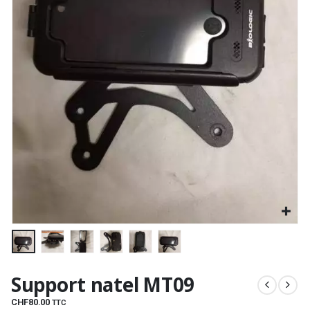
Support natel MT09
CHF
80.00
TTC