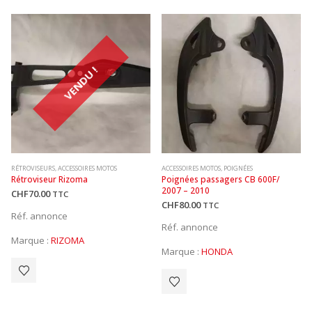
VENDU !
RÉTROVISEURS
,
ACCESSOIRES MOTOS
ACCESSOIRES MOTOS
,
POIGNÉES
Rétroviseur Rizoma
Poignées passagers CB 600F/ 
2007 – 2010
CHF
70.00
TTC
CHF
80.00
TTC
Réf. annonce
Réf. annonce
Marque :
RIZOMA
Marque :
HONDA