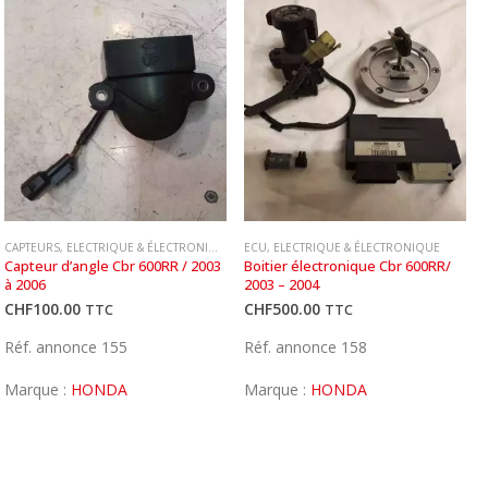
CAPTEURS
,
ELECTRIQUE & ÉLECTRONIQUE
ECU
,
ELECTRIQUE & ÉLECTRONIQUE
Capteur d’angle Cbr 600RR / 2003 
Boitier électronique Cbr 600RR/ 
à 2006
2003 – 2004
CHF
100.00
CHF
500.00
TTC
TTC
Réf. annonce 155
Réf. annonce 158
Marque :
HONDA
Marque :
HONDA