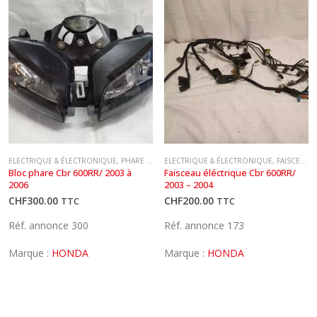
ELECTRIQUE & ÉLECTRONIQUE
,
PHARE AVANT
ELECTRIQUE & ÉLECTRONIQUE
,
FAISCEAU PRINCIPAL
Bloc phare Cbr 600RR/ 2003 à 
Faisceau éléctrique Cbr 600RR/ 
2006
2003 – 2004
CHF
300.00
CHF
200.00
TTC
TTC
Réf. annonce 300
Réf. annonce 173
Marque :
HONDA
Marque :
HONDA