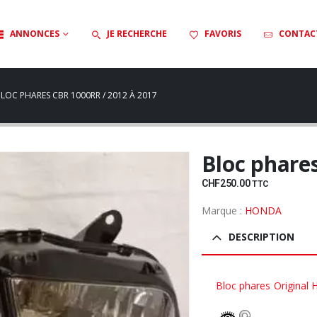
ANNONCES
JE RECHERCHE
FAVORIS
CONTAC
LOC PHARES CBR 1000RR / 2012 À 2017
Bloc phare
CHF
250.00
TTC
Marque :
HONDA
DESCRIPTION
Bloc phares Original