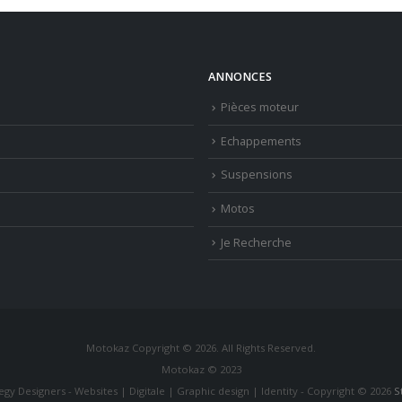
ANNONCES
Pièces moteur
Echappements
Suspensions
Motos
Je Recherche
Motokaz Copyright © 2026. All Rights Reserved.
Motokaz © 2023
tegy Designers - Websites | Digitale | Graphic design | Identity - Copyright © 2026
S