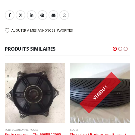
AJOUTER À MES ANNONCES FAVORITES
PRODUITS SIMILAIRES
VENDU !
PORTE COURONNE
,
ROUES
ROUES
Porte couronne Cbr 600RR/ 2005 – 
Slick pluie / Bridgestone Racing / 