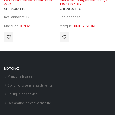
2006
165 / 630 / R17
CHF
90.00
CHF
70.00
TTC
TTC
Réf. annonce 176
Réf. annonce
Marque :
HONDA
Marque :
BRIDGESTONE
MOTOKAZ
Mentions légales
Conditions générales de vente
Politique de cookies
Déclaration de confidentialité