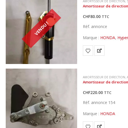
AMORTISSEUR DE DIRECTION
,
Amortisseur de direction
CHF
80.00
TTC
VENDU !
Réf. annonce
Marque :
HONDA
,
Hype
AMORTISSEUR DE DIRECTION
,
Amortisseur de direction
CHF
220.00
TTC
Réf. annonce 154
Marque :
HONDA