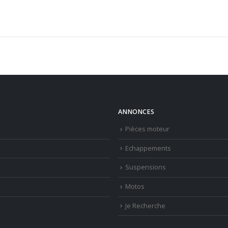
ANNONCES
Pièces moteur
Echappements
Suspensions
Motos
Je Recherche