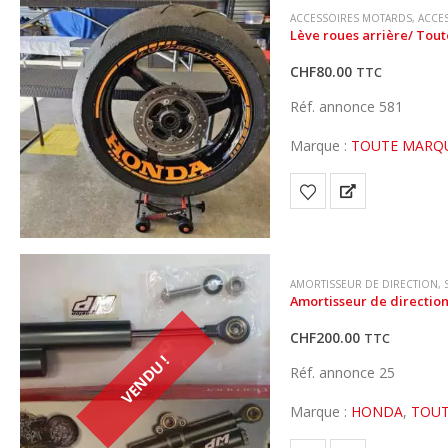
ACCESSOIRES MOTARDS
,
ACCE
Lève roues arrière/ Tou
CHF
80.00
TTC
Réf. annonce 581
Marque :
TOUTE MARQ
AMORTISSEUR DE DIRECTION
,
Amortisseur de directio
CHF
200.00
TTC
VENDU !
Réf. annonce 25
Marque :
HONDA
,
TOUT