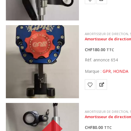
AMORTISSEUR DE DIRECTION
,
Amortisseur de direction
CHF
180.00
TTC
Réf. annonce 654
Marque :
GPR
,
HONDA
AMORTISSEUR DE DIRECTION
,
Amortisseur de direction
CHF
80.00
TTC