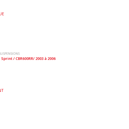
UE
SUSPENSIONS
 Sprint / CBR600RR/ 2003 à 2006
NT