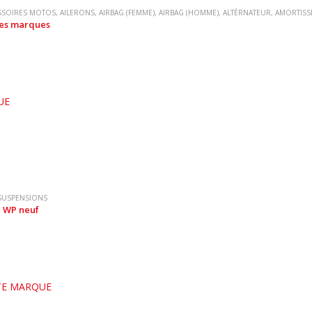
SSOIRES MOTOS
,
AILERONS
,
AIRBAG (FEMME)
,
AIRBAG (HOMME)
,
ALTÉRNATEUR
,
AMORTISS
tes marques
UE
SUSPENSIONS
n WP neuf
E MARQUE