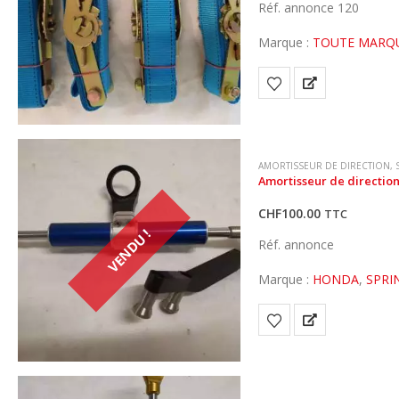
Réf. annonce 120
Marque :
TOUTE MARQ
AMORTISSEUR DE DIRECTION
,
Amortisseur de direction
CHF
100.00
TTC
VENDU !
Réf. annonce
Marque :
HONDA
,
SPRI