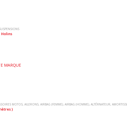
SUSPENSIONS
 Holins
E MARQUE
SSOIRES MOTOS
,
AILERONS
,
AIRBAG (FEMME)
,
AIRBAG (HOMME)
,
ALTÉRNATEUR
,
AMORTISS
mètres )