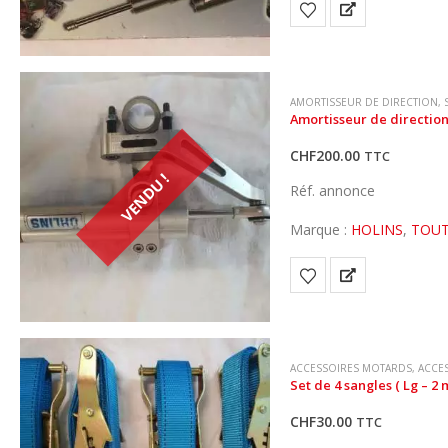
AMORTISSEUR DE DIRECTION
,
Amortisseur de direction
CHF
200.00
TTC
VENDU !
Réf. annonce
Marque :
HOLINS
,
TOUT
ACCESSOIRES MOTARDS
,
ACCE
Set de 4 sangles ( Lg – 2 
CHF
30.00
TTC