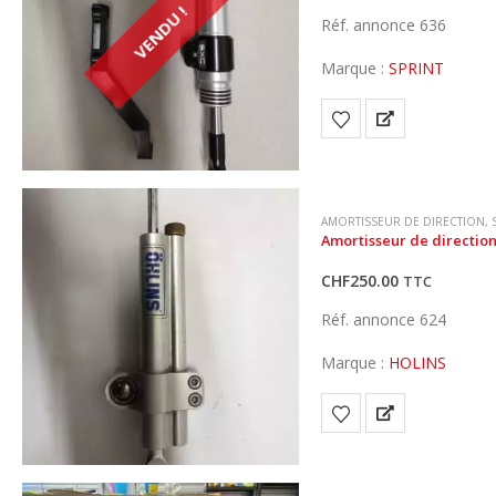
VENDU !
Réf. annonce 636
Marque :
SPRINT
AMORTISSEUR DE DIRECTION
,
Amortisseur de directio
CHF
250.00
TTC
Réf. annonce 624
Marque :
HOLINS