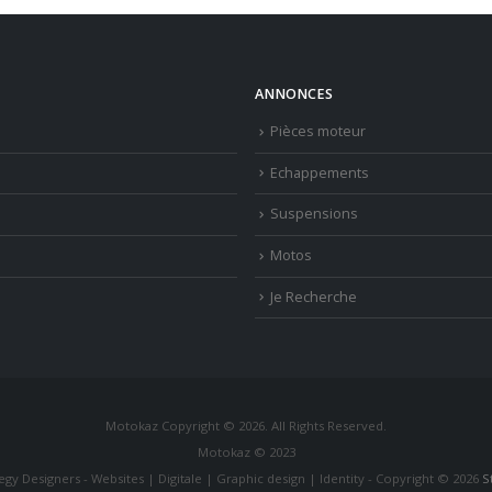
ANNONCES
Pièces moteur
Echappements
Suspensions
Motos
Je Recherche
Motokaz Copyright © 2026. All Rights Reserved.
Motokaz © 2023
tegy Designers - Websites | Digitale | Graphic design | Identity - Copyright © 2026
S