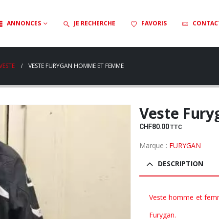
ANNONCES
JE RECHERCHE
FAVORIS
CONTAC
VESTE
VESTE FURYGAN HOMME ET FEMME
Veste Fur
CHF
80.00
TTC
Marque :
FURYGAN
DESCRIPTION
Veste homme et fem
Furygan.