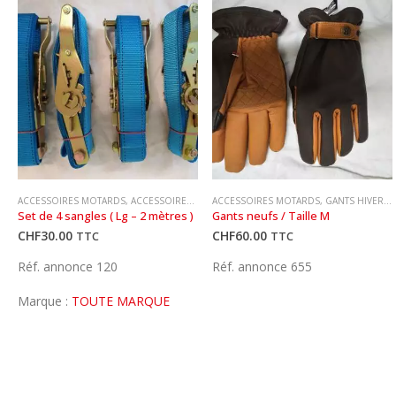
ACCESSOIRES MOTARDS
,
ACCESSOIRES MOTOS
ACCESSOIRES MOTARDS
,
AILERONS
,
AIRBAG (FEMME)
,
GANTS HIVER (HOMME)
,
AIRBAG
Set de 4 sangles ( Lg – 2 mètres )
Gants neufs / Taille M
CHF
30.00
CHF
60.00
TTC
TTC
Réf. annonce 120
Réf. annonce 655
Marque :
TOUTE MARQUE