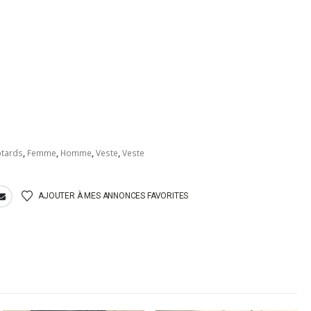
otards
,
Femme
,
Homme
,
Veste
,
Veste
AJOUTER À MES ANNONCES FAVORITES