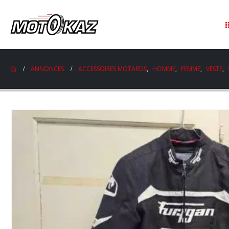
ANNONCES
ACCESSOIRES MOTARDS
,
HOMME
,
FEMME
,
VESTE
,