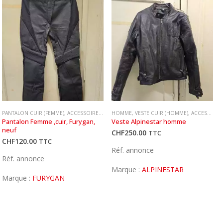
UR DE DIRECTION
PANTALON CUIR (FEMME)
,
AMORTISSEUR DE DIRECTION
,
ACCESSOIRES MOTARDS
HOMME
,
AMORTISSEUR DE DIRECTION
,
VESTE CUIR (HOMME)
,
ACCESSOIRES MOTARDS
,
ANTENNE
Pantalon Femme ,cuir, Furygan, 
Veste Alpinestar homme
neuf
CHF
250.00
TTC
CHF
120.00
TTC
Réf. annonce
Réf. annonce
Marque :
ALPINESTAR
Marque :
FURYGAN